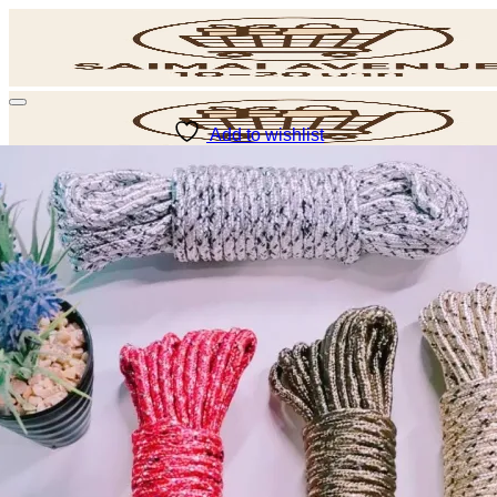
ข้าม
ไป
ยัง
เนื้อหา
Add to wishlist
POS
ค้นหา: