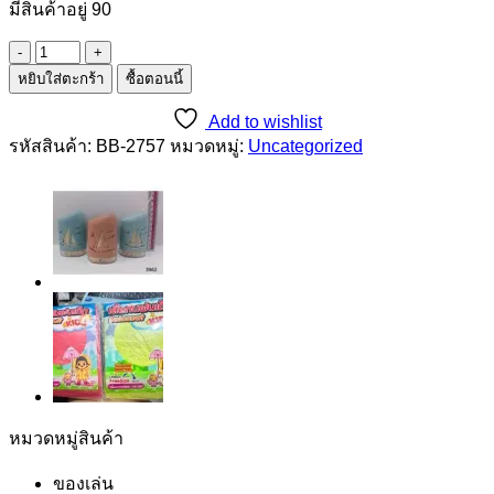
มีสินค้าอยู่ 90
จำนวน
หยิบใส่ตะกร้า
ซื้อตอนนี้
เชือก
อเนกประสงค์
Add to wishlist
1*3
รหัสสินค้า:
BB-2757
หมวดหมู่:
Uncategorized
ชิ้น
หมวดหมู่สินค้า
ของเล่น