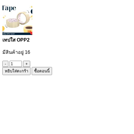
เทปใส OPP2
มีสินค้าอยู่ 16
จำนวน
หยิบใส่ตะกร้า
ซื้อตอนนี้
เทป
ใส
OPP2
ชิ้น