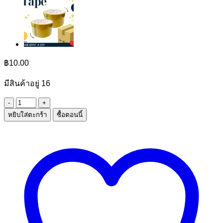
฿
10.00
มีสินค้าอยู่ 16
จำนวน
หยิบใส่ตะกร้า
ซื้อตอนนี้
เทป
ใส
OPP2
ชิ้น