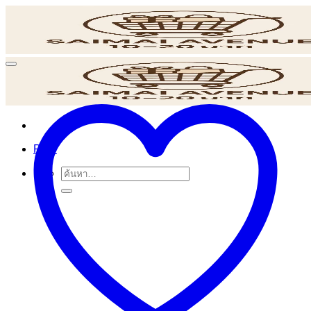
ข้าม
ไป
ยัง
เนื้อหา
POS
ค้นหา: