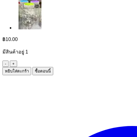
฿
10.00
มีสินค้าอยู่ 1
จำนวน
หยิบใส่ตะกร้า
ซื้อตอนนี้
เทียน
วัน
เกิด
แฟนซี
ชิ้น