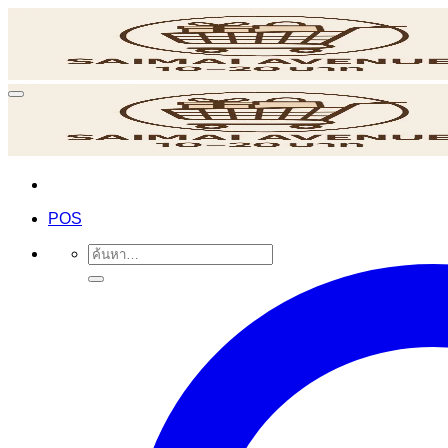
ข้าม
ไป
ยัง
เนื้อหา
POS
ค้นหา: