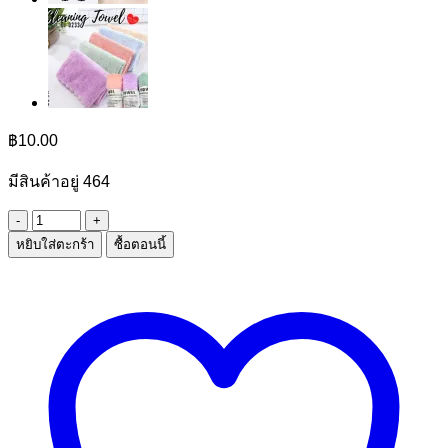
฿
10.00
มีสินค้าอยู่ 464
จำนวน
หยิบใส่ตะกร้า
ซื้อตอนนี้
แก้ว
SAVE001
ชิ้น