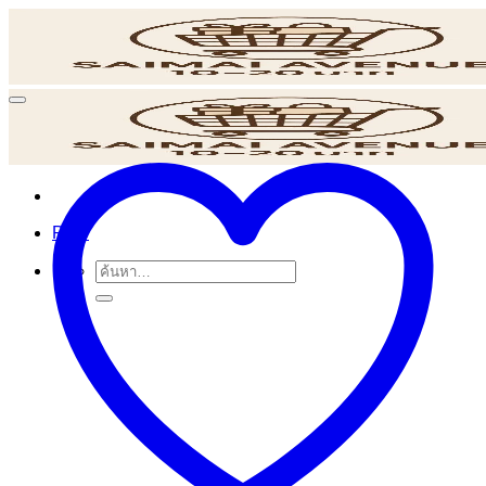
ข้าม
ไป
ยัง
เนื้อหา
POS
ค้นหา: