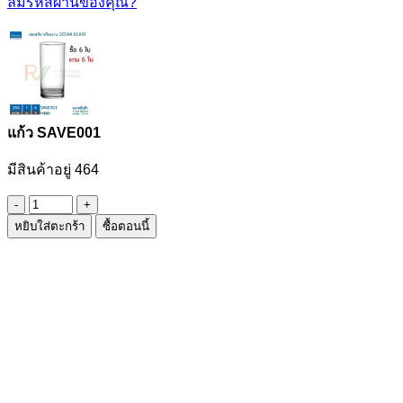
ลืมรหัสผ่านของคุณ?
แก้ว SAVE001
มีสินค้าอยู่ 464
จำนวน
หยิบใส่ตะกร้า
ซื้อตอนนี้
แก้ว
SAVE001
ชิ้น