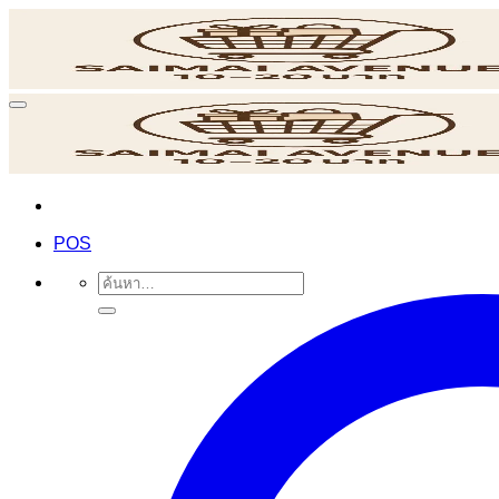
ข้าม
ไป
ยัง
เนื้อหา
POS
ค้นหา: