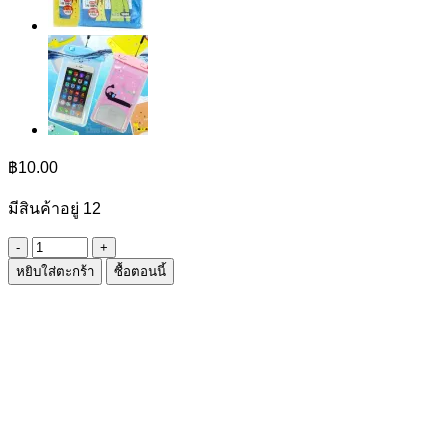
฿
10.00
มีสินค้าอยู่ 12
จำนวน
หยิบใส่ตะกร้า
ซื้อตอนนี้
แปรง
ขัด
เล็บ
+
กรรไกร
ชิ้น