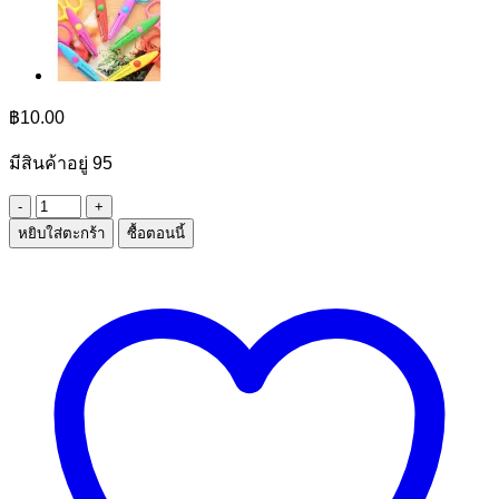
฿
10.00
มีสินค้าอยู่ 95
จำนวน
หยิบใส่ตะกร้า
ซื้อตอนนี้
แปรง
ซัก
ผ้า
ใหญ่
ชิ้น