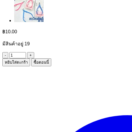
฿
10.00
มีสินค้าอยู่ 19
จำนวน
หยิบใส่ตะกร้า
ซื้อตอนนี้
แปรง
ทา
น้ำมัน+ไม้
พาย
ชิ้น