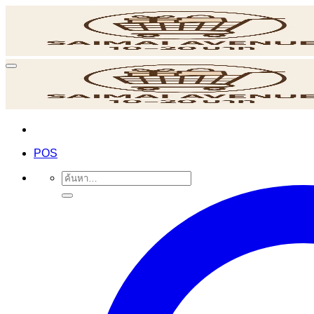
ข้าม
ไป
ยัง
เนื้อหา
POS
ค้นหา: