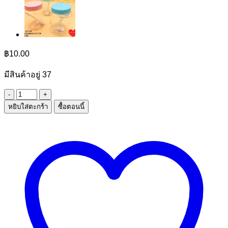
฿
10.00
มีสินค้าอยู่ 37
จำนวน
หยิบใส่ตะกร้า
ซื้อตอนนี้
แหนบ
1*2
ชิ้น