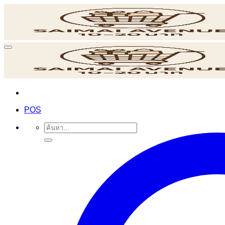
ข้าม
ไป
ยัง
เนื้อหา
POS
ค้นหา: