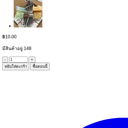
฿
10.00
มีสินค้าอยู่ 148
จำนวน
หยิบใส่ตะกร้า
ซื้อตอนนี้
โหล
ซู
กัล
480ML.
ชิ้น