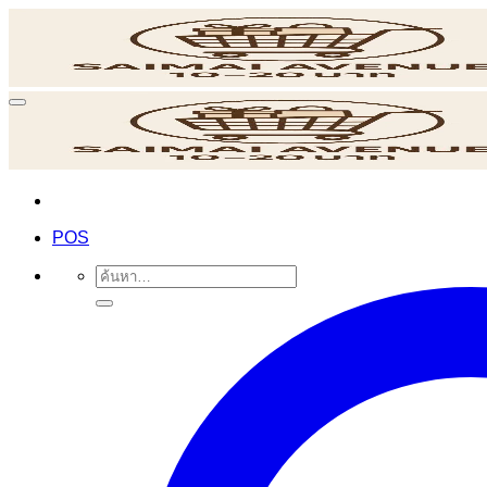
ข้าม
ไป
ยัง
เนื้อหา
POS
ค้นหา: