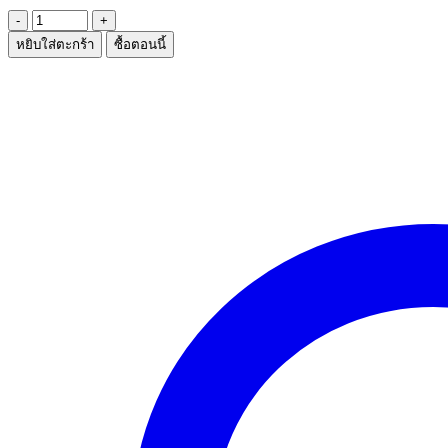
จำนวน
หยิบใส่ตะกร้า
ซื้อตอนนี้
ใบ
มีดโกน1*5
ชิ้น