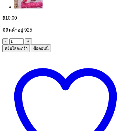
฿
10.00
มีสินค้าอยู่ 925
จำนวน
หยิบใส่ตะกร้า
ซื้อตอนนี้
ไม้
แขวน
เสื้อ
เด็ก
ชิ้น