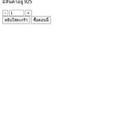
มีสินค้าอยู่ 925
จำนวน
หยิบใส่ตะกร้า
ซื้อตอนนี้
ไม้
แขวน
เสื้อ
เด็ก
ชิ้น