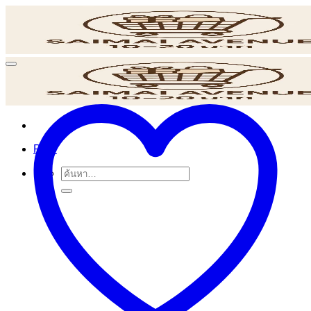
ข้าม
ไป
ยัง
เนื้อหา
POS
ค้นหา: